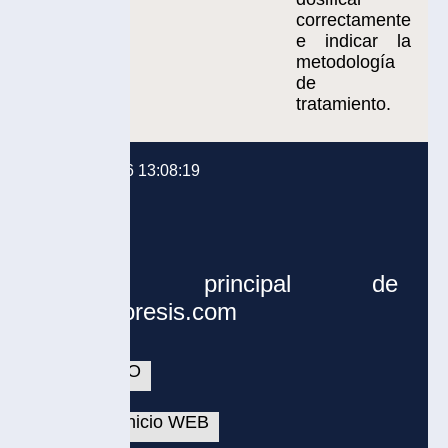
correctamente
e indicar la
metodología
de
tratamiento.
6 13:08:19
ú principal de
oresis.com
IO
nicio WEB