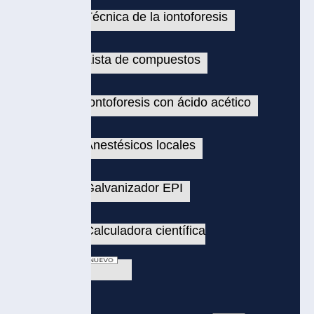
écnica de la iontoforesis
ista de compuestos
ontoforesis con ácido acético
nestésicos locales
alvanizador EPI
alculadora científica