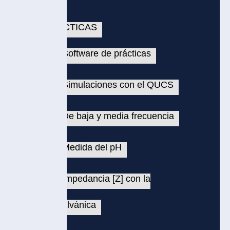
CTICAS
oftware de prácticas
Simulaciones con el QUCS
e baja y media frecuencia
Medida del pH
mpedancia [Z] con la
lvánica