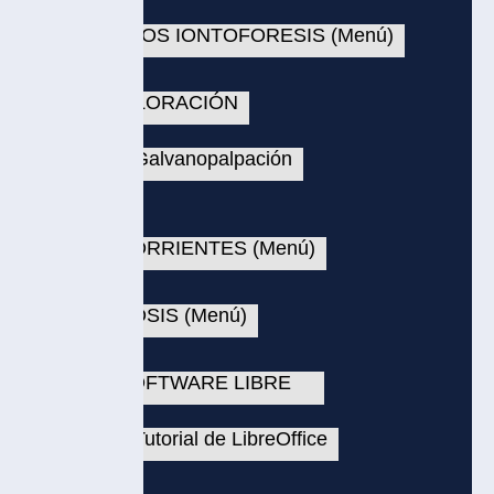
OS IONTOFORESIS (Menú)
LORACIÓN
Galvanopalpación
RRIENTES (Menú)
SIS (Menú)
FTWARE LIBRE
utorial de LibreOffice