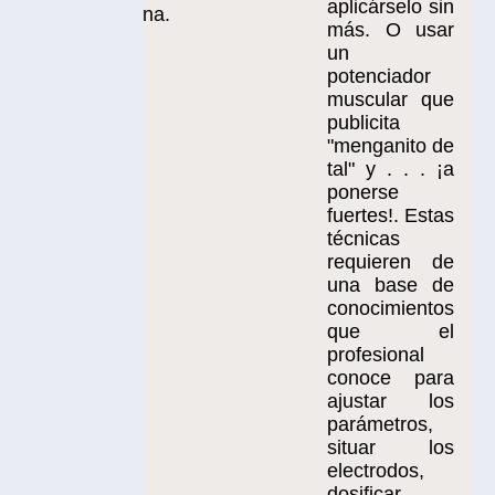
aplicárselo sin
na.
más. O usar
un
potenciador
muscular que
publicita
"menganito de
tal" y . . . ¡a
ponerse
fuertes!. Estas
técnicas
requieren de
una base de
conocimientos
que el
profesional
conoce para
ajustar los
parámetros,
situar los
electrodos,
dosificar