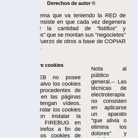
Derechos de autor ©
lema que va teniendo la RED de
onsiste en que cada vez degenera
 la cantidad de "listillos" y
s" que se montan sus "negocietes"
sfuerzo de otros a base de COPIAR
.
re cookies
Nota al
público
EB no posee
general.-- Las
salvo los cookies
técnicas de
 procedentes de
electroterapia
en las páginas
no consisten
tengan vídeos.
en aplicarse
rolar los cookies
un aparato
on instalar la
"que alivia o
ón FIREBUG en
elimina los
Firefox a fin de
dolores" y
los cookies de