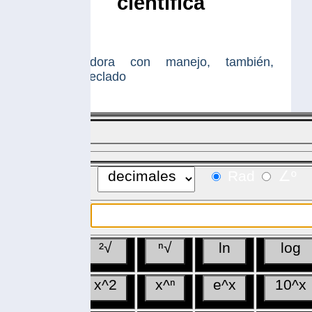
cientifica
adora con manejo, también,
eclado
Rad
∠º