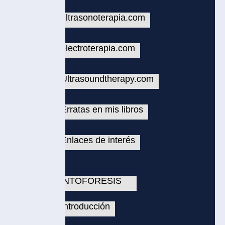
ltrasonoterapia.com
lectroterapia.com
ltrasoundtherapy.com
rratas en mis libros
nlaces de interés
NTOFORESIS
ntroducción